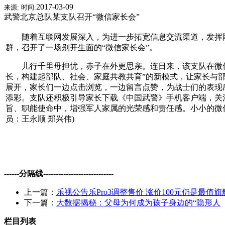
2017-03-09
来源:
时间:
武警北京总队某支队召开“微信家长会”
随着互联网发展深入，为进一步拓宽信息交流渠道，发挥网
群，召开了一场别开生面的“微信家长会”。
儿行千里母担忧，赤子在外更思亲。连日来，该支队在微信群
长，构建起部队、社会、家庭共教共育”的新模式，让家长与
展开，家长们一边点击浏览，一边留言点赞，为战士们的表现
添彩。支队还积极引导家长下载《中国武警》手机客户端，关
旨、职能使命中，增强军人家属的光荣感和责任感。小小的微信群
员：王永顺 郑兴伟)
------分隔线----------------------------
上一篇：
乐视公告乐Pro3调整售价 涨价100元仍是最值旗
下一篇：
大数据揭秘：父母为何成为孩子身边的“隐形人
栏目列表