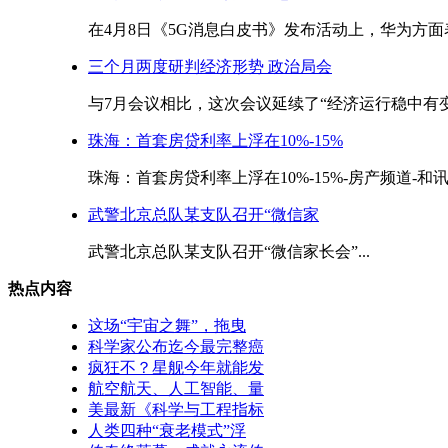
在4月8日《5G消息白皮书》发布活动上，华为方面表
三个月两度研判经济形势 政治局会
与7月会议相比，这次会议延续了“经济运行稳中有变”
珠海：首套房贷利率上浮在10%-15%
珠海：首套房贷利率上浮在10%-15%-房产频道-和讯网
武警北京总队某支队召开“微信家
武警北京总队某支队召开“微信家长会”...
热点内容
这场“宇宙之舞”，拖曳
科学家公布迄今最完整癌
疯狂不？星舰今年就能发
航空航天、人工智能、量
美最新《科学与工程指标
人类四种“衰老模式”浮